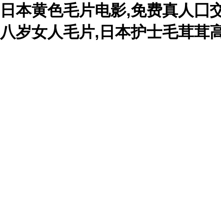
日本黄色毛片电影,免费真人囗交
八岁女人毛片,日本护士毛茸茸