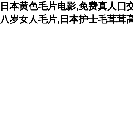
日本黄色毛片电影,免费真人囗交
八岁女人毛片,日本护士毛茸茸